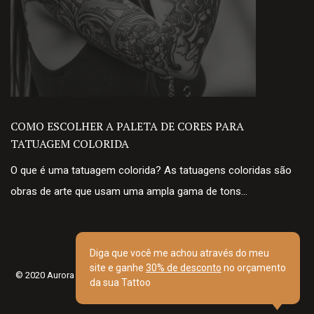
COMO ESCOLHER A PALETA DE CORES PARA
TATUAGEM COLORIDA
O que é uma tatuagem colorida? As tatuagens coloridas são
obras de arte que usam uma ampla gama de tons…
Diga que você me achou através do meu
site e ganhe
30% de desconto
no orçamento
© 2020 Aurora Tattoo Art. Todos os direitos reservados. Desenvolvido
da sua Tattoo
por Multlinks